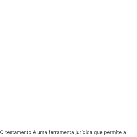
Quem pode ser excluído do
testamento? Saiba mais!
Marcas e Patentes
O testamento é uma ferramenta jurídica que permite a