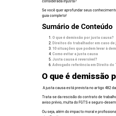
considerada injusta?
Se você quer aprofundar seus conhecimentos
guia completo!
Sumário de Conteúdo
O que é demissão por justa causa?
Direitos do trabalhador em caso de
10 situações que podem levar à dem
Como evitar a justa causa
Justa causa é reversível?
Advogado referência em Direito do
O que é demissão p
A justa causa está prevista no artigo 482 
Trata-se da rescisão do contrato de trabalh
aviso prévio, multa do FGTS e seguro-desem
Ou seja, além do impacto moral e profission