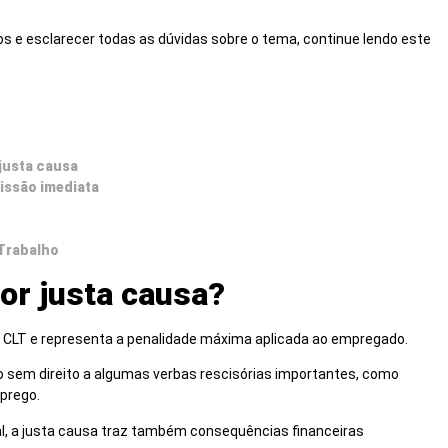
 e esclarecer todas as dúvidas sobre o tema, continue lendo este
 justa causa
issão imediata
 Trabalho
or justa causa?
da CLT e representa a penalidade máxima aplicada ao empregado.
o sem direito a algumas verbas rescisórias importantes, como
prego.
al, a justa causa traz também consequências financeiras