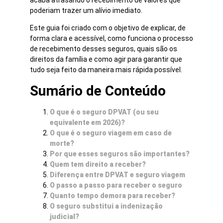
poderiam trazer um alívio imediato.
Este guia foi criado com o objetivo de explicar, de
forma clara e acessível, como funciona o processo
de recebimento desses seguros, quais são os
direitos da família e como agir para garantir que
tudo seja feito da maneira mais rápida possível.
Sumário de Conteúdo
O que é o seguro DPVAT (ou seu
equivalente em 2026)?
O que é o seguro viagem em caso de
morte?
Por que esses seguros são importantes?
Quem tem direito a receber?
Diferença entre DPVAT e seguro viagem
O passo a passo para receber o seguro
Quanto tempo demora para receber?
O seguro substitui a indenização
judicial?