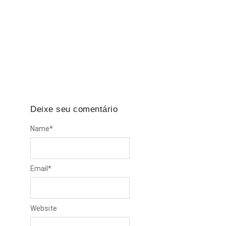
Falta de EPI: A empresa é obrigada a indenizar
em caso de acidente?
Todos os dias, milhares de trabalhadores
brasileiros enfrentam riscos no ambiente de
trabalho. Seja em obras,…
Deixe seu comentário
Name
*
Email
*
Website