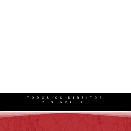
Excesso de Jornada e Cansaço: Quando isso
gera indenização ao trabalhador?
2 de junho de 2026
/
No Comments
O excesso de trabalho faz parte da rotina de milhões…
TODOS OS DIREITOS
RESERVADOS