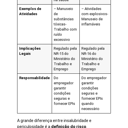
Exemplos de
– Manuseio
– Atividades
Atividades
de
com explosivos-
substâncias
Manuseio de
tóxicas-
inflamáveis
Trabalho com
ruído
excessivo
Implicações
Regulado pela
Regulado pela
Legais
NR-15 do
NR-16 do
Ministério do
Ministério do
Trabalho e
Trabalho e
Emprego
Emprego
Responsabilidade
Do
Do empregador
empregador
garantir
garantir
condições
condições
seguras e
seguras e
fornecer EPIs
fornecer EPIs
quando
necessário
A grande diferença entre insalubridade e
periculosidade é a
definição do risco
.