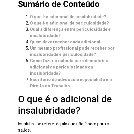
Sumário de Conteúdo
O que é o adicional de insalubridade?
O que é o adicional de periculosidade?
Qual a diferença entre periculosidade e
insalubridade?
Quem deve receber cada adicional
Um mesmo profissional pode receber por
insalubridade e periculosidade?
Como fazer o cálculo para descobrir o
adicional de periculosidade ou
insalubridade?
Escritório de advocacia especialista em
Direito do Trabalho
O que é o adicional de
insalubridade?
Insalubre se refere àquilo que não é bom para a
saúde.