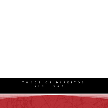
Excesso de Jornada e Cansaço: Quando isso
gera indenização ao trabalhador?
2 de junho de 2026
/
No Comments
O excesso de trabalho faz parte da rotina de milhões…
TODOS OS DIREITOS
RESERVADOS