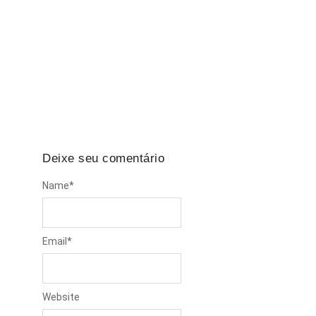
Falta de EPI: A empresa é obrigada a indenizar
em caso de acidente?
Todos os dias, milhares de trabalhadores
brasileiros enfrentam riscos no ambiente de
trabalho. Seja em obras,…
Deixe seu comentário
Name
*
Email
*
Website