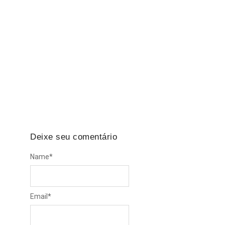
Falta de EPI: A empresa é obrigada a indenizar
em caso de acidente?
Todos os dias, milhares de trabalhadores
brasileiros enfrentam riscos no ambiente de
trabalho. Seja em obras,…
Deixe seu comentário
Name
*
Email
*