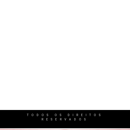
Excesso de Jornada e Cansaço: Quando isso
gera indenização ao trabalhador?
2 de junho de 2026
/
No Comments
O excesso de trabalho faz parte da rotina de milhões…
TODOS OS DIREITOS
RESERVADOS