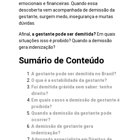
emocionais e financeiras. Quando essa
descoberta vem acompanhada de demissão da
gestante, surgem medo, insegurança e muitas
dúvidas.
Afinal,
a gestante pode ser demitida?
Em quais
situações isso é proibido? Quando a demissão
gera indenização?
Sumário de Conteúdo
A gestante pode ser demitida no Brasil?
O que é a estabilidade da gestante?
Fui demitida grávida sem saber: tenho
direito?
Em quais casos a demissão de gestante é
proibida?
Quando a demissão da gestante pode
ocorrer?
A demissão de gestante gera
indenização?
Advogado especialista em Direitos de