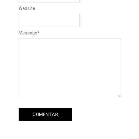
Website
Message
*