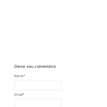
Falta de EPI: A empresa é obrigada a indenizar
em caso de acidente?
Todos os dias, milhares de trabalhadores
brasileiros enfrentam riscos no ambiente de
trabalho. Seja em obras,…
Deixe seu comentário
Name
*
Email
*