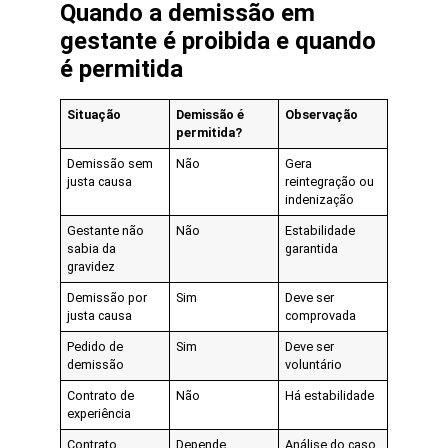
Quando a demissão em
gestante é proibida e quando
é permitida
Situação
Demissão é
Observação
permitida?
Demissão sem
Não
Gera
justa causa
reintegração ou
indenização
Gestante não
Não
Estabilidade
sabia da
garantida
gravidez
Demissão por
Sim
Deve ser
justa causa
comprovada
Pedido de
Sim
Deve ser
demissão
voluntário
Contrato de
Não
Há estabilidade
experiência
Contrato
Depende
Análise do caso