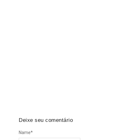
Falta de EPI: A empresa é obrigada a indenizar
em caso de acidente?
Todos os dias, milhares de trabalhadores
brasileiros enfrentam riscos no ambiente de
trabalho. Seja em obras,…
Deixe seu comentário
Name
*